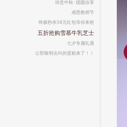
诗意中秋·团圆佳享
感恩教师节
终极秒杀58元红包等你来抢
五折抢购雪慕牛乳芝士
七夕专属礼遇
让郭敬明尖叫的蛋糕来了！！