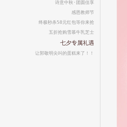
诗意中秋·团圆佳享
感恩教师节
终极秒杀58元红包等你来抢
五折抢购雪慕牛乳芝士
七夕专属礼遇
让郭敬明尖叫的蛋糕来了！！